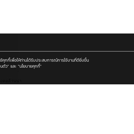
กกี้เพื่อให้ท่านได้รับประสบการณ์การใช้งานที่ดียิ่งขึ้น
นตัว"
และ
"นโยบายคุกกี้"
มงคลล้านนา
การ สำหรับพัฒนาชุมชนในรูปแบบวารสารที่มีข้อมูลการดำเนินกิจกรรมถ่ายท
บเครือข่ายมหาวิทยาลัยและหน่วยงานที่มีองค์ความรู้กับชุมชน
2 (กรกฎาคม - ธันวาคม 2563)