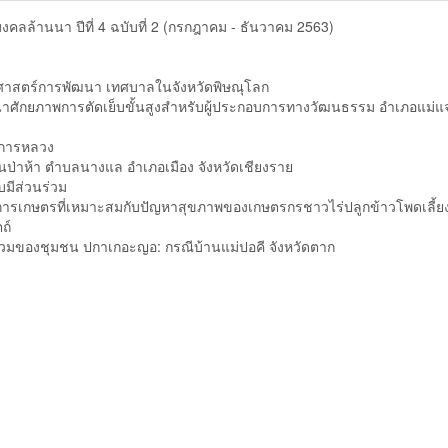
ลล้านนา ปีที่ 4 ฉบับที่ 2 (กรกฎาคม - ธันวาคม 2563)
าสตร์การพัฒนา เทศบาลในจังหวัดพิษณุโลก
ักยภาพการตัดเย็บขั้นสูงสำหรับผู้ประกอบการทางวัฒนธรรม อำเภอแม่แจ
งการหลวง
่าห้า ตำบลนางแล อำเภอเมือง จังหวัดเชียงราย
มีส่วนร่วม
ารเกษตรที่เหมาะสมกับปัญหาสุขภาพของเกษตรกรชาวไร่ปลูกข้าวโพดเลี้ยง
ถ์
วมของชุมชน ปกาเกอะญอ: กรณีบ้านแม่ปอคี จังหวัดตาก