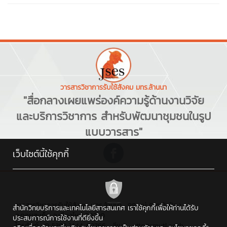
วารสารวิชาการรับใช้สังคม มทร.ล้านนา
"สื่อกลางเผยแพร่องค์ความรู้ด้านงานวิจัย
และบริการวิชาการ สำหรับพัฒนาชุมชนในรูป
แบบวารสาร"
เว็บไซต์นี้ใช้คุกกี้
วารสารวิชาการรับใช้สังคม มทร.ล้านนา : 98 หมู่ 8 ต.ป่าป้อง
สำนักวิทยบริการและเทคโนโลยีสารสนเทศ เราใช้คุกกี้เพื่อให้ท่านได้รับ
อ.ดอยสะเก็ด จ.เชียงใหม่ 50220
ประสบการณ์การใช้งานที่ดียิ่งขึ้น
โทรศัพท์ : 0 5392 1444 #2766 , อีเมล : cttc@rmutl.ac.th