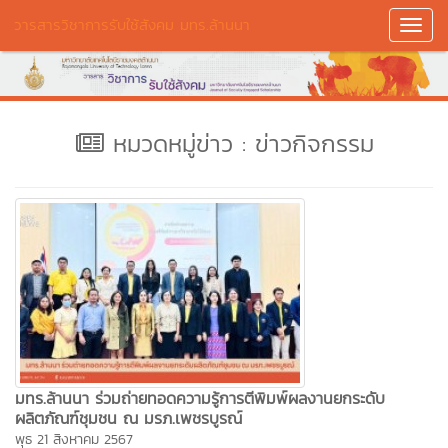
วารสารวิชาการรับใช้สังคม มทร.ล้านนา
Toggl
Navig
หมวดหมู่ข่าว : ข่าวกิจกรรม
มทร.ล้านนา ร่วมถ่ายทอดความรู้การตีพิมพ์ผลงานยกระดับ
ผลิตภัณฑ์ชุมชน ณ มรภ.เพชรบูรณ์
พุธ 21 สิงหาคม 2567